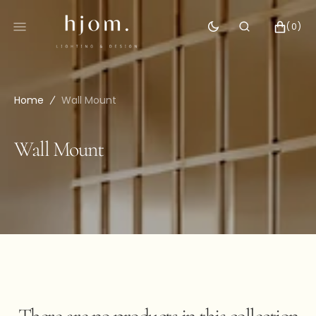
SKIP
TO
CART
0
(0)
CONTENT
ITEMS
Home
Wall Mount
Collection:
Wall Mount