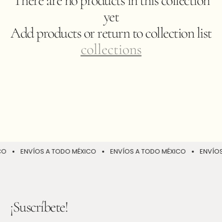
There are no products in this collection
yet
Add products or return to collection list
collections
CO
ENVÍOS A TODO MÉXICO
ENVÍOS A TODO MÉXICO
ENVÍOS
¡Suscríbete!