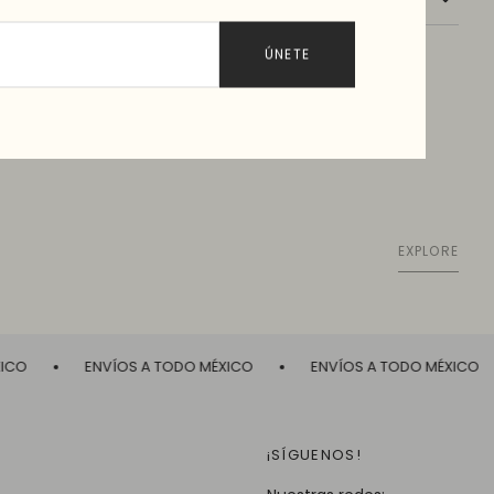
ÚNETE
EXPLORE
CO
ENVÍOS A TODO MÉXICO
ENVÍOS A TODO MÉXICO
¡SÍGUENOS!