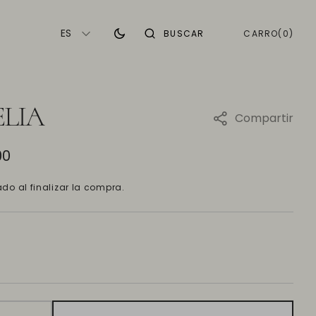
ES
CARRO
0
CARRO
(0)
BUSCAR
ELEMENTOS
LIA
Compartir
00
do al finalizar la compra.
Abrir