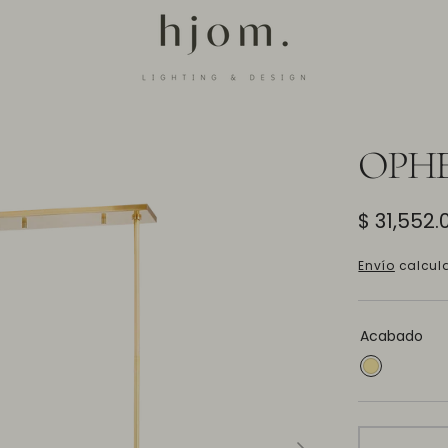
OPHE
Precio
$ 31,552.
regular
Envío
calcula
Acabado
AGED
BRASS
(AGB)
Abrir