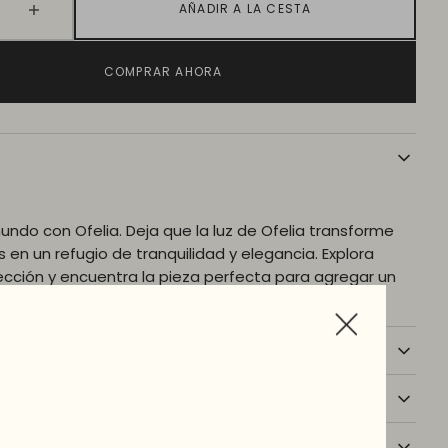
AÑADIR A LA CESTA
medios
ir
Aumentar
2
d
cantidad
en
la
para
vista
COMPRAR AHORA
IA
OPHELIA
de
galería
undo con Ofelia. Deja que la luz de Ofelia transforme
 en un refugio de tranquilidad y elegancia. Explora
ección y encuentra la pieza perfecta para agregar un
gia a tu hogar.
ones
ntrega